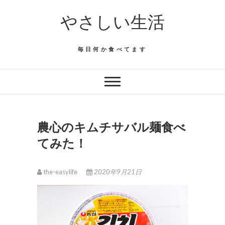
Skip
やさしい生活
to
content
毎日何か食べてます
農心のキムチサバル麺食べ
てみた！
the-easylife
2020年9月21日