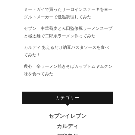
ミートガイで買ったサーロインステーキをヨー
グルトメーカーで低温調理してみた
セブン 中華蕎麦とみ田監修豚ラーメンスープ
と極太麺で二郎系ラーメン作ってみた
カルディ あえるだけ納豆パスタソースを食べ
てみた！
農心 辛ラーメン焼きそばカップトムヤムクン
味を食べてみた
カテゴリー
セブンイレブン
カルディ