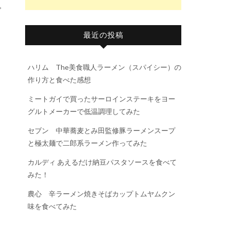
で
最近の投稿
ハリム The美食職人ラーメン（スパイシー）の
作り方と食べた感想
ミートガイで買ったサーロインステーキをヨー
グルトメーカーで低温調理してみた
セブン 中華蕎麦とみ田監修豚ラーメンスープ
と極太麺で二郎系ラーメン作ってみた
カルディ あえるだけ納豆パスタソースを食べて
みた！
農心 辛ラーメン焼きそばカップトムヤムクン
味を食べてみた