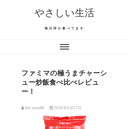
Skip
やさしい生活
to
content
毎日何か食べてます
ファミマの極うまチャーシ
ュー炒飯食べ比べレビュ
ー！
the-easylife
2020年2月17日