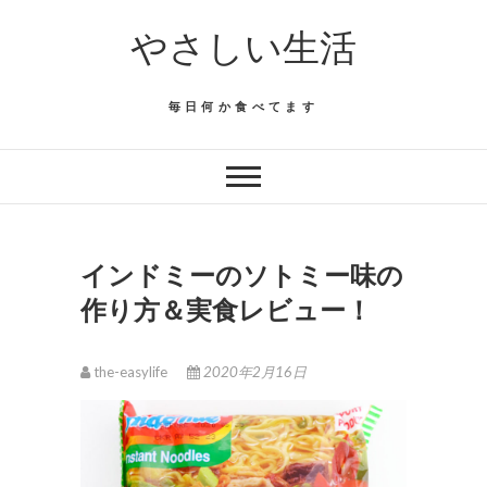
Skip
やさしい生活
to
content
毎日何か食べてます
インドミーのソトミー味の
作り方＆実食レビュー！
the-easylife
2020年2月16日