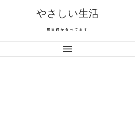
Skip
やさしい生活
to
content
毎日何か食べてます