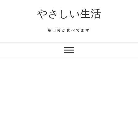
Skip
やさしい生活
to
content
毎日何か食べてます