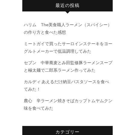
最近の投稿
ハリム The美食職人ラーメン（スパイシー）
の作り方と食べた感想
ミートガイで買ったサーロインステーキをヨー
グルトメーカーで低温調理してみた
セブン 中華蕎麦とみ田監修豚ラーメンスープ
と極太麺で二郎系ラーメン作ってみた
カルディ あえるだけ納豆パスタソースを食べ
てみた！
農心 辛ラーメン焼きそばカップトムヤムクン
味を食べてみた
カテゴリー