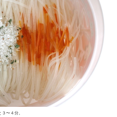
と３〜４分。