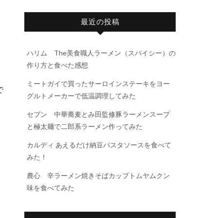
最近の投稿
ハリム The美食職人ラーメン（スパイシー）の
作り方と食べた感想
。
ミートガイで買ったサーロインステーキをヨー
で
グルトメーカーで低温調理してみた
セブン 中華蕎麦とみ田監修豚ラーメンスープ
と極太麺で二郎系ラーメン作ってみた
カルディ あえるだけ納豆パスタソースを食べて
みた！
農心 辛ラーメン焼きそばカップトムヤムクン
味を食べてみた