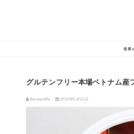
Skip
to
content
世界
グルテンフリー本場ベトナム産
the-easylife
2019年5月15日