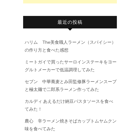
最近の投稿
ハリム The美食職人ラーメン（スパイシー）
の作り方と食べた感想
ミートガイで買ったサーロインステーキをヨー
グルトメーカーで低温調理してみた
セブン 中華蕎麦とみ田監修豚ラーメンスープ
と極太麺で二郎系ラーメン作ってみた
カルディ あえるだけ納豆パスタソースを食べ
てみた！
農心 辛ラーメン焼きそばカップトムヤムクン
味を食べてみた