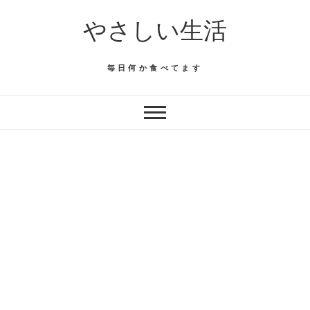
Skip
やさしい生活
to
content
毎日何か食べてます