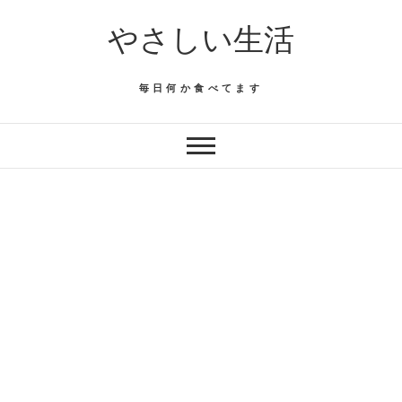
Skip
やさしい生活
to
content
毎日何か食べてます