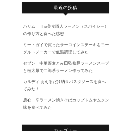
最近の投稿
ハリム The美食職人ラーメン（スパイシー）
の作り方と食べた感想
ミートガイで買ったサーロインステーキをヨー
グルトメーカーで低温調理してみた
セブン 中華蕎麦とみ田監修豚ラーメンスープ
と極太麺で二郎系ラーメン作ってみた
カルディ あえるだけ納豆パスタソースを食べ
てみた！
農心 辛ラーメン焼きそばカップトムヤムクン
味を食べてみた
カテゴリー