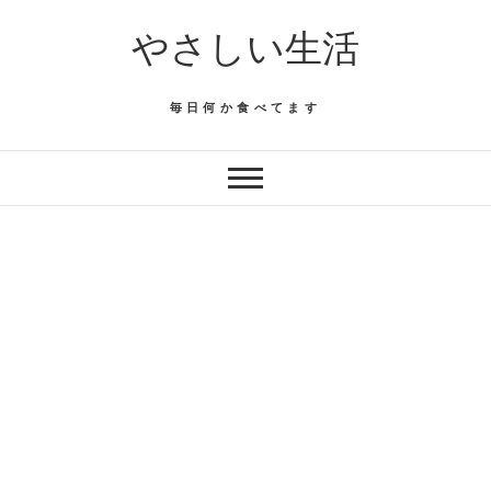
Skip
やさしい生活
to
content
毎日何か食べてます