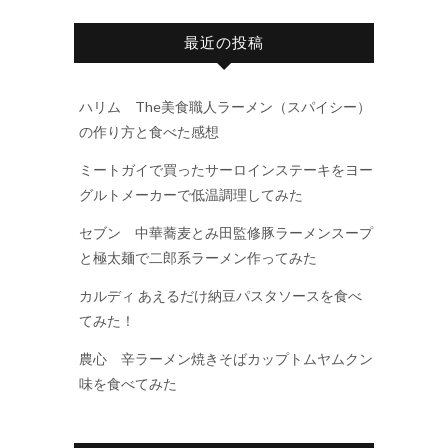
最近の投稿
ハリム The美食職人ラーメン（スパイシー）
の作り方と食べた感想
ミートガイで買ったサーロインステーキをヨー
グルトメーカーで低温調理してみた
セブン 中華蕎麦とみ田監修豚ラーメンスープ
と極太麺で二郎系ラーメン作ってみた
カルディ あえるだけ納豆パスタソースを食べ
てみた！
農心 辛ラーメン焼きそばカップトムヤムクン
味を食べてみた