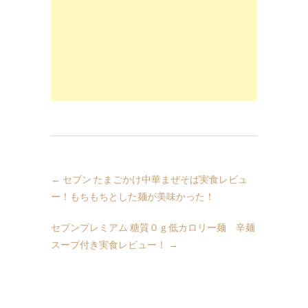
←
セブン たまごかけ中華まぜそば実食レビュ
ー！もちもちとした麺が美味かった！
セブンプレミアム 糖質０ｇ低カロリー麺 辛麺
スープ付き実食レビュー！
→