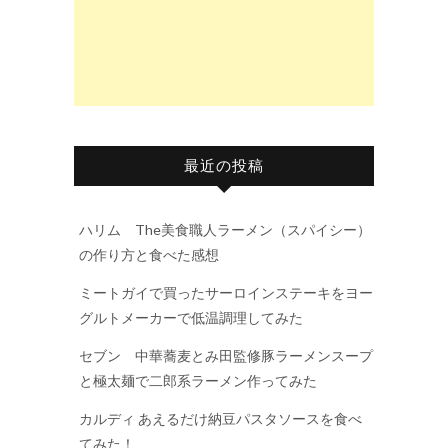
最近の投稿
ハリム The美食職人ラーメン（スパイシー）
の作り方と食べた感想
ミートガイで買ったサーロインステーキをヨー
グルトメーカーで低温調理してみた
セブン 中華蕎麦とみ田監修豚ラーメンスープ
と極太麺で二郎系ラーメン作ってみた
カルディ あえるだけ納豆パスタソースを食べ
てみた！