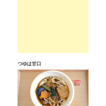
つゆは甘口