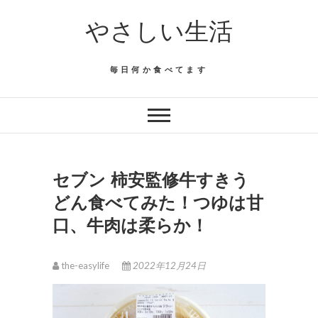
Skip
やさしい生活
to
content
毎日何か食べてます
セブン 柿安監修牛すきう
どん食べてみた！つゆは甘
口、牛肉は柔らか！
the-easylife
2022年12月24日