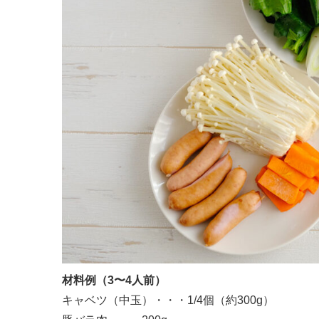
材料例（3〜4人前）
キャベツ（中玉）・・・1/4個（約300g）