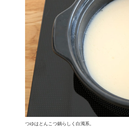
つゆはとんこつ鍋らしく白濁系。