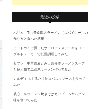
最近の投稿
」
ハリム The美食職人ラーメン（スパイシー）の
作り方と食べた感想
ミートガイで買ったサーロインステーキをヨー
グルトメーカーで低温調理してみた
セブン 中華蕎麦とみ田監修豚ラーメンスープ
と極太麺で二郎系ラーメン作ってみた
カルディ あえるだけ納豆パスタソースを食べて
みた！
農心 辛ラーメン焼きそばカップトムヤムクン
味を食べてみた