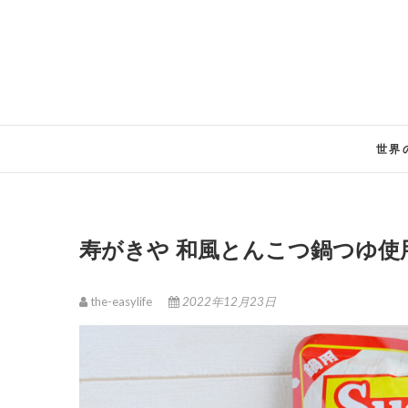
Skip
to
content
世界
寿がきや 和風とんこつ鍋つゆ
the-easylife
2022年12月23日