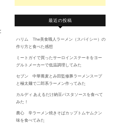
最近の投稿
と
ハリム The美食職人ラーメン（スパイシー）の
作り方と食べた感想
ミートガイで買ったサーロインステーキをヨー
グルトメーカーで低温調理してみた
セブン 中華蕎麦とみ田監修豚ラーメンスープ
と極太麺で二郎系ラーメン作ってみた
カルディ あえるだけ納豆パスタソースを食べて
みた！
農心 辛ラーメン焼きそばカップトムヤムクン
味を食べてみた