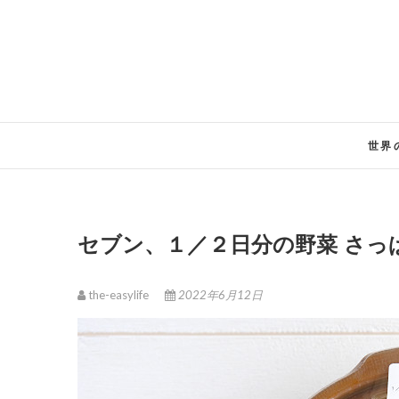
Skip
to
content
世界
セブン、１／２日分の野菜 さ
the-easylife
2022年6月12日