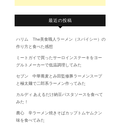
、
最近の投稿
ハリム The美食職人ラーメン（スパイシー）の
作り方と食べた感想
ミートガイで買ったサーロインステーキをヨー
グルトメーカーで低温調理してみた
セブン 中華蕎麦とみ田監修豚ラーメンスープ
と極太麺で二郎系ラーメン作ってみた
カルディ あえるだけ納豆パスタソースを食べて
みた！
農心 辛ラーメン焼きそばカップトムヤムクン
味を食べてみた