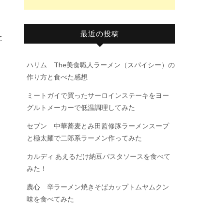
最近の投稿
と
ハリム The美食職人ラーメン（スパイシー）の
作り方と食べた感想
ミートガイで買ったサーロインステーキをヨー
グルトメーカーで低温調理してみた
セブン 中華蕎麦とみ田監修豚ラーメンスープ
と極太麺で二郎系ラーメン作ってみた
カルディ あえるだけ納豆パスタソースを食べて
みた！
農心 辛ラーメン焼きそばカップトムヤムクン
味を食べてみた