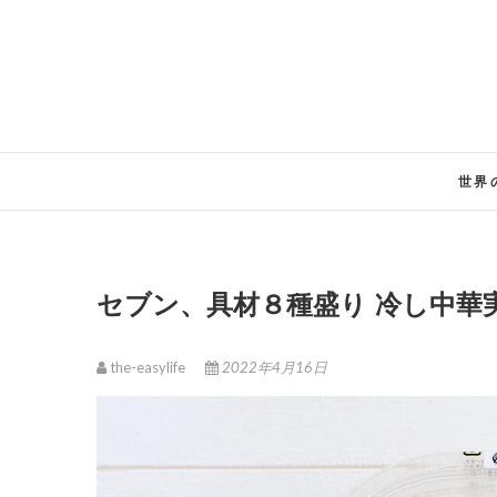
Skip
to
content
世界
セブン、具材８種盛り 冷し中華
the-easylife
2022年4月16日