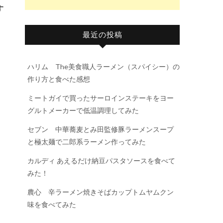
す
最近の投稿
ハリム The美食職人ラーメン（スパイシー）の
作り方と食べた感想
ミートガイで買ったサーロインステーキをヨー
グルトメーカーで低温調理してみた
セブン 中華蕎麦とみ田監修豚ラーメンスープ
と極太麺で二郎系ラーメン作ってみた
カルディ あえるだけ納豆パスタソースを食べて
みた！
農心 辛ラーメン焼きそばカップトムヤムクン
味を食べてみた