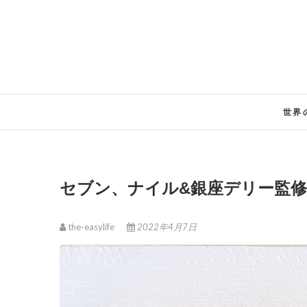
Skip
to
content
世界
セブン、ナイル&銀座デリー監
the-easylife
2022年4月7日