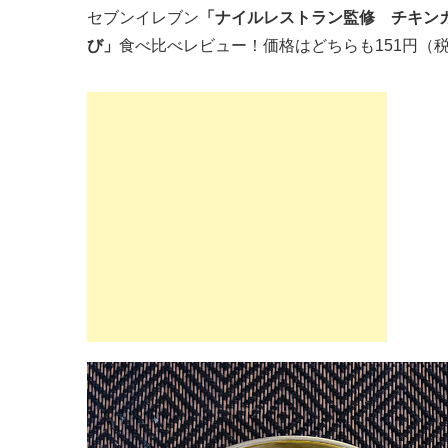
セブンイレブン
「ナイルレストラン監修 チキン
び」
食べ比べレビュー！価格はどちらも151円（