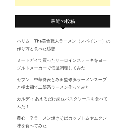
最近の投稿
。
ハリム The美食職人ラーメン（スパイシー）の
作り方と食べた感想
ミートガイで買ったサーロインステーキをヨー
グルトメーカーで低温調理してみた
セブン 中華蕎麦とみ田監修豚ラーメンスープ
と極太麺で二郎系ラーメン作ってみた
カルディ あえるだけ納豆パスタソースを食べて
みた！
農心 辛ラーメン焼きそばカップトムヤムクン
味を食べてみた