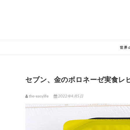
Skip
to
content
世界
セブン、金のボロネーゼ実食レ
the-easylife
2022年4月5日