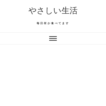
Skip
やさしい生活
to
content
毎日何か食べてます