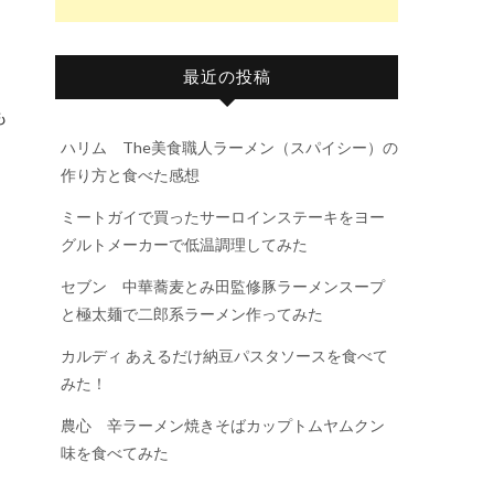
リ
最近の投稿
も
ハリム The美食職人ラーメン（スパイシー）の
作り方と食べた感想
ミートガイで買ったサーロインステーキをヨー
グルトメーカーで低温調理してみた
セブン 中華蕎麦とみ田監修豚ラーメンスープ
と極太麺で二郎系ラーメン作ってみた
カルディ あえるだけ納豆パスタソースを食べて
みた！
農心 辛ラーメン焼きそばカップトムヤムクン
味を食べてみた