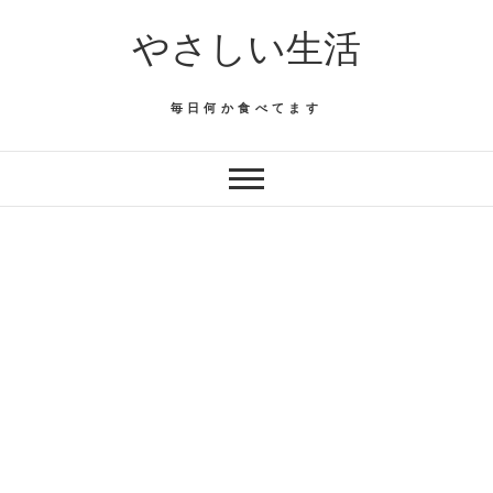
Skip
やさしい生活
to
content
毎日何か食べてます