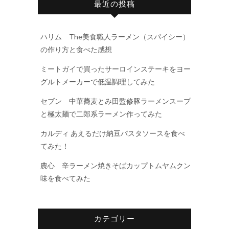
最近の投稿
ハリム The美食職人ラーメン（スパイシー）
の作り方と食べた感想
ミートガイで買ったサーロインステーキをヨー
グルトメーカーで低温調理してみた
セブン 中華蕎麦とみ田監修豚ラーメンスープ
と極太麺で二郎系ラーメン作ってみた
カルディ あえるだけ納豆パスタソースを食べ
てみた！
農心 辛ラーメン焼きそばカップトムヤムクン
味を食べてみた
カテゴリー