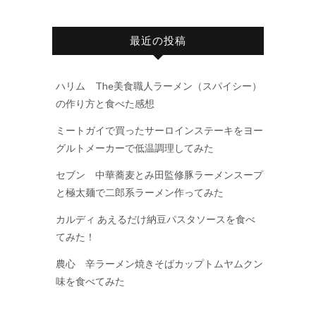
最近の投稿
ハリム The美食職人ラーメン（スパイシー）
の作り方と食べた感想
ミートガイで買ったサーロインステーキをヨー
グルトメーカーで低温調理してみた
セブン 中華蕎麦とみ田監修豚ラーメンスープ
と極太麺で二郎系ラーメン作ってみた
カルディ あえるだけ納豆パスタソースを食べ
てみた！
農心 辛ラーメン焼きそばカップトムヤムクン
味を食べてみた