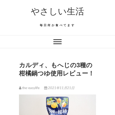
Skip
やさしい生活
to
content
毎日何か食べてます
カルディ、もへじの3種の
柑橘鍋つゆ使用レビュー！
the-easylife
2021年11月21日