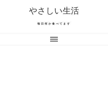
Skip
やさしい生活
to
content
毎日何か食べてます