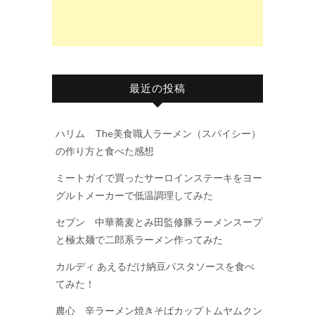
最近の投稿
ハリム The美食職人ラーメン（スパイシー）
の作り方と食べた感想
ミートガイで買ったサーロインステーキをヨー
グルトメーカーで低温調理してみた
セブン 中華蕎麦とみ田監修豚ラーメンスープ
と極太麺で二郎系ラーメン作ってみた
カルディ あえるだけ納豆パスタソースを食べ
てみた！
農心 辛ラーメン焼きそばカップトムヤムクン