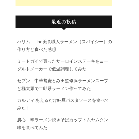
最近の投稿
ハリム The美食職人ラーメン（スパイシー）の
作り方と食べた感想
ミートガイで買ったサーロインステーキをヨー
グルトメーカーで低温調理してみた
セブン 中華蕎麦とみ田監修豚ラーメンスープ
と極太麺で二郎系ラーメン作ってみた
カルディ あえるだけ納豆パスタソースを食べて
みた！
農心 辛ラーメン焼きそばカップトムヤムクン
味を食べてみた