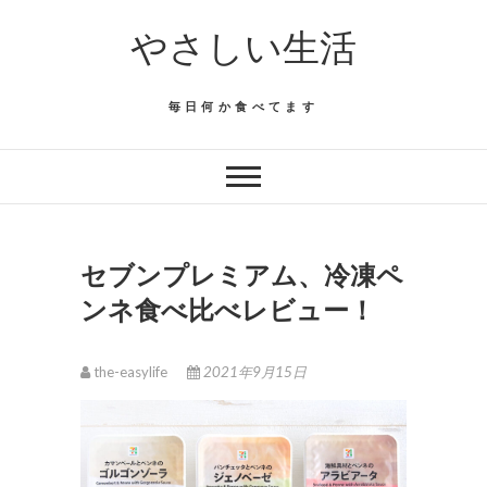
Skip
やさしい生活
to
content
毎日何か食べてます
セブンプレミアム、冷凍ペ
ンネ食べ比べレビュー！
the-easylife
2021年9月15日