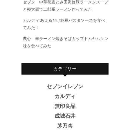
セブン 中華蕎麦とみ田監修豚ラーメンスープ
と極太麺で二郎系ラーメン作ってみた
カルディ あえるだけ納豆パスタソースを食べ
てみた！
農心 辛ラーメン焼きそばカップトムヤムクン
味を食べてみた
カテゴリー
セブンイレブン
カルディ
無印良品
成城石井
茅乃舎