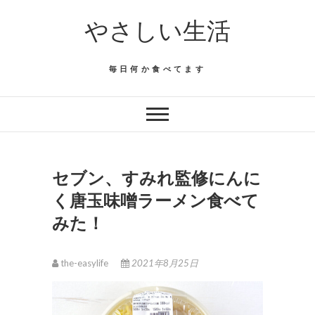
Skip
やさしい生活
to
content
毎日何か食べてます
セブン、すみれ監修にんに
く唐玉味噌ラーメン食べて
みた！
the-easylife
2021年8月25日