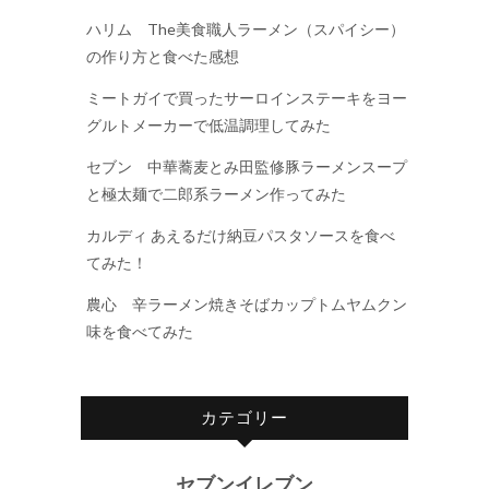
ハリム The美食職人ラーメン（スパイシー）
の作り方と食べた感想
ミートガイで買ったサーロインステーキをヨー
グルトメーカーで低温調理してみた
セブン 中華蕎麦とみ田監修豚ラーメンスープ
と極太麺で二郎系ラーメン作ってみた
カルディ あえるだけ納豆パスタソースを食べ
てみた！
農心 辛ラーメン焼きそばカップトムヤムクン
味を食べてみた
カテゴリー
セブンイレブン