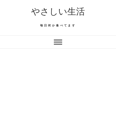
Skip
やさしい生活
to
content
毎日何か食べてます