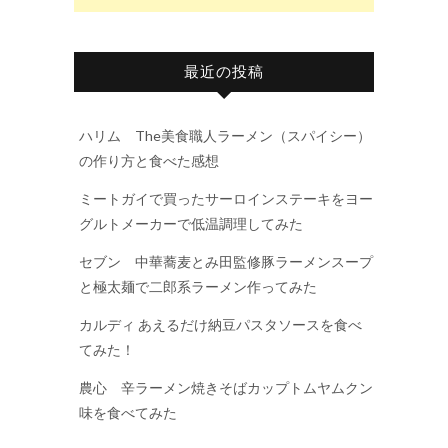
最近の投稿
ハリム The美食職人ラーメン（スパイシー）
の作り方と食べた感想
ミートガイで買ったサーロインステーキをヨー
グルトメーカーで低温調理してみた
セブン 中華蕎麦とみ田監修豚ラーメンスープ
と極太麺で二郎系ラーメン作ってみた
カルディ あえるだけ納豆パスタソースを食べ
てみた！
農心 辛ラーメン焼きそばカップトムヤムクン
味を食べてみた