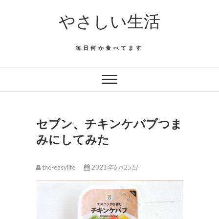
Skip
やさしい生活
to
content
毎日何か食べてます
セブン、チキンケバブつま
みにしてみた
the-easylife
2021年6月25日