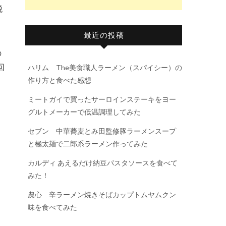
税
最近の投稿
の
回
ハリム The美食職人ラーメン（スパイシー）の
作り方と食べた感想
ミートガイで買ったサーロインステーキをヨー
グルトメーカーで低温調理してみた
セブン 中華蕎麦とみ田監修豚ラーメンスープ
と極太麺で二郎系ラーメン作ってみた
カルディ あえるだけ納豆パスタソースを食べて
みた！
農心 辛ラーメン焼きそばカップトムヤムクン
味を食べてみた