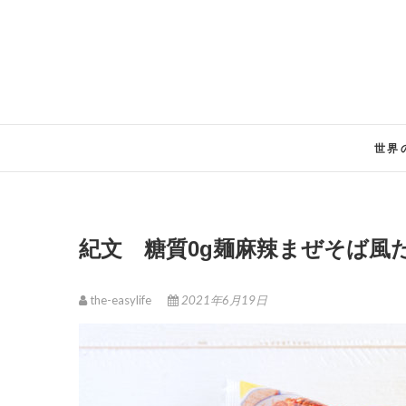
Skip
to
content
世界
紀文 糖質0g麺麻辣まぜそば風
the-easylife
2021年6月19日