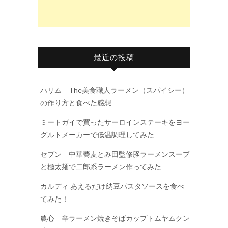
最近の投稿
ハリム The美食職人ラーメン（スパイシー）
の作り方と食べた感想
ミートガイで買ったサーロインステーキをヨー
グルトメーカーで低温調理してみた
セブン 中華蕎麦とみ田監修豚ラーメンスープ
と極太麺で二郎系ラーメン作ってみた
カルディ あえるだけ納豆パスタソースを食べ
てみた！
農心 辛ラーメン焼きそばカップトムヤムクン