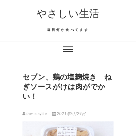
Skip
やさしい生活
to
content
毎日何か食べてます
セブン、鶏の塩麹焼き ね
ぎソースがけは肉がでか
い！
the-easylife
2021年5月29日