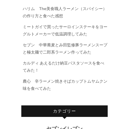
ハリム The美食職人ラーメン（スパイシー）
の作り方と食べた感想
ミートガイで買ったサーロインステーキをヨー
グルトメーカーで低温調理してみた
セブン 中華蕎麦とみ田監修豚ラーメンスープ
と極太麺で二郎系ラーメン作ってみた
カルディ あえるだけ納豆パスタソースを食べ
てみた！
農心 辛ラーメン焼きそばカップトムヤムクン
味を食べてみた
カテゴリー
セブンイレブン