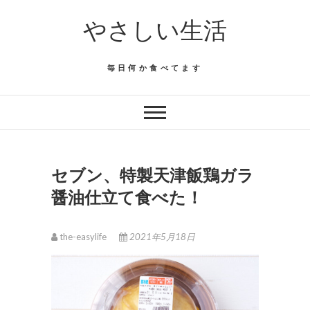
Skip
やさしい生活
to
content
毎日何か食べてます
セブン、特製天津飯鶏ガラ
醤油仕立て食べた！
the-easylife
2021年5月18日