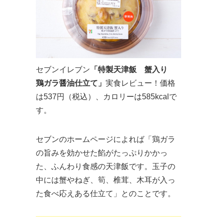
セブンイレブン
「特製天津飯 蟹入り
鶏ガラ醤油仕立て」
実食レビュー！価格
は537円（税込）、カロリーは585kcalで
す。
セブンのホームページによれば「鶏ガラ
の旨みを効かせた餡がたっぷりかかっ
た、ふんわり食感の天津飯です。玉子の
中には蟹やねぎ、筍、椎茸、木耳が入っ
た食べ応えある仕立て」とのことです。