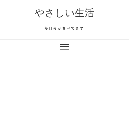
Skip
やさしい生活
to
content
毎日何か食べてます