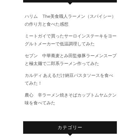
ハリム The美食職人ラーメン（スパイシー）
の作り方と食べた感想
ミートガイで買ったサーロインステーキをヨー
グルトメーカーで低温調理してみた
セブン 中華蕎麦とみ田監修豚ラーメンスープ
と極太麺で二郎系ラーメン作ってみた
カルディ あえるだけ納豆パスタソースを食べ
てみた！
農心 辛ラーメン焼きそばカップトムヤムクン
味を食べてみた
カテゴリー