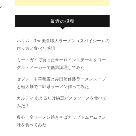
し
最近の投稿
ハリム The美食職人ラーメン（スパイシー）の
作り方と食べた感想
ミートガイで買ったサーロインステーキをヨー
グルトメーカーで低温調理してみた
セブン 中華蕎麦とみ田監修豚ラーメンスープ
と極太麺で二郎系ラーメン作ってみた
カルディ あえるだけ納豆パスタソースを食べて
みた！
農心 辛ラーメン焼きそばカップトムヤムクン
味を食べてみた