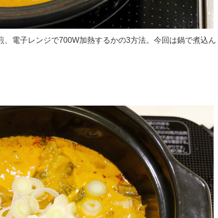
煎、電子レンジで700W加熱するかの3方法。今回は鍋で煮込ん