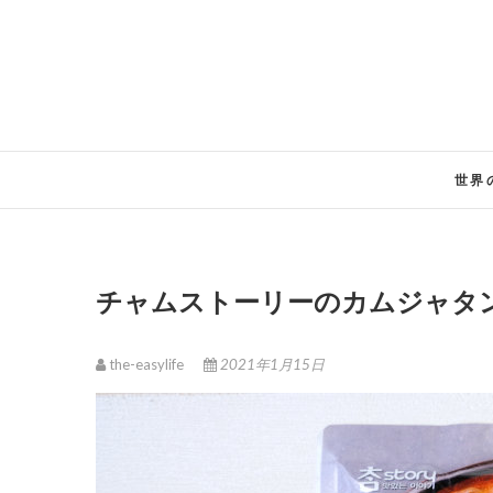
Skip
to
content
世界
チャムストーリーのカムジャタ
the-easylife
2021年1月15日