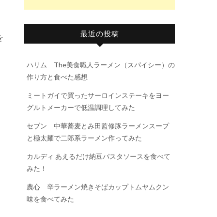
。
最近の投稿
を
。
ハリム The美食職人ラーメン（スパイシー）の
作り方と食べた感想
ミートガイで買ったサーロインステーキをヨー
グルトメーカーで低温調理してみた
セブン 中華蕎麦とみ田監修豚ラーメンスープ
と極太麺で二郎系ラーメン作ってみた
カルディ あえるだけ納豆パスタソースを食べて
みた！
農心 辛ラーメン焼きそばカップトムヤムクン
味を食べてみた