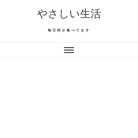
Skip
やさしい生活
to
content
毎日何か食べてます