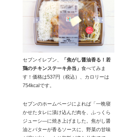
セブンイレブン、
「焦がし醤油香る！若
鶏のチキンステーキ弁当」
食べてみま
す！価格は537円（税込）、カロリーは
754kcalです。
セブンのホームページによれば「一晩寝
かせたタレに漬け込んだ肉を、ふっくら
ジューシ―に焼き上げました。焦がし醤
油とバターが香るソースに、野菜の甘味