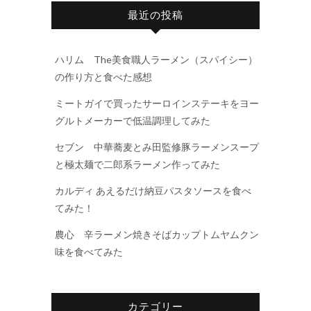
最近の投稿
ハリム The美食職人ラーメン（スパイシー）
の作り方と食べた感想
ミートガイで買ったサーロインステーキをヨー
グルトメーカーで低温調理してみた
セブン 中華蕎麦とみ田監修豚ラーメンスープ
と極太麺で二郎系ラーメン作ってみた
カルディ あえるだけ納豆パスタソースを食べ
てみた！
農心 辛ラーメン焼きそばカップトムヤムクン
味を食べてみた
カテゴリー