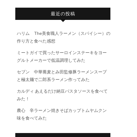
最近の投稿
ハリム The美食職人ラーメン（スパイシー）の
作り方と食べた感想
ミートガイで買ったサーロインステーキをヨー
グルトメーカーで低温調理してみた
セブン 中華蕎麦とみ田監修豚ラーメンスープ
と極太麺で二郎系ラーメン作ってみた
カルディ あえるだけ納豆パスタソースを食べて
みた！
農心 辛ラーメン焼きそばカップトムヤムクン
味を食べてみた