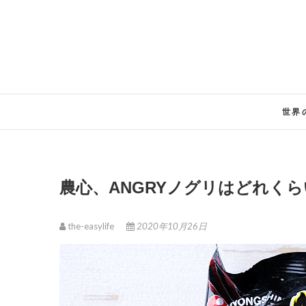
Skip
to
content
世界
農心、ANGRYノグリはどれくら
the-easylife
2020年10月26日