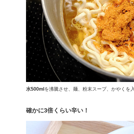
水500ml
を沸騰させ、麺、粉末スープ、かやくを
確かに3倍くらい辛い！