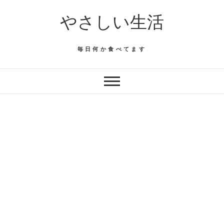
Skip
やさしい生活
to
content
毎日何か食べてます