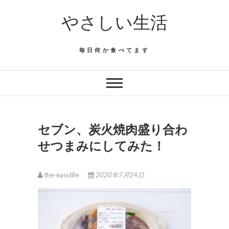
Skip
やさしい生活
to
content
毎日何か食べてます
セブン、炭火焼肉盛り合わ
せつまみにしてみた！
the-easylife
2020年7月24日