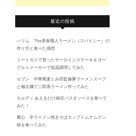
最近の投稿
ハリム The美食職人ラーメン（スパイシー）の
作り方と食べた感想
ミートガイで買ったサーロインステーキをヨー
グルトメーカーで低温調理してみた
セブン 中華蕎麦とみ田監修豚ラーメンスープ
と極太麺で二郎系ラーメン作ってみた
カルディ あえるだけ納豆パスタソースを食べて
みた！
農心 辛ラーメン焼きそばカップトムヤムクン
味を食べてみた