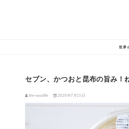
Skip
to
content
世界
セブン、かつおと昆布の旨み！
the-easylife
2020年7月15日