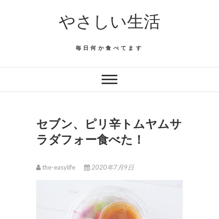
Skip
やさしい生活
to
content
毎日何か食べてます
セブン、ピリ辛トムヤムサ
ラダフォー食べた！
the-easylife
2020年7月9日