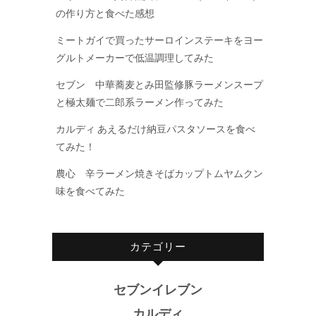
の作り方と食べた感想
ミートガイで買ったサーロインステーキをヨー
グルトメーカーで低温調理してみた
セブン 中華蕎麦とみ田監修豚ラーメンスープ
と極太麺で二郎系ラーメン作ってみた
カルディ あえるだけ納豆パスタソースを食べ
てみた！
農心 辛ラーメン焼きそばカップトムヤムクン
味を食べてみた
カテゴリー
セブンイレブン
カルディ