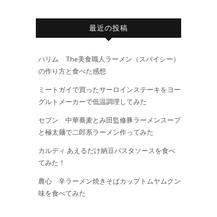
最近の投稿
ハリム The美食職人ラーメン（スパイシー）
の作り方と食べた感想
ミートガイで買ったサーロインステーキをヨー
グルトメーカーで低温調理してみた
セブン 中華蕎麦とみ田監修豚ラーメンスープ
と極太麺で二郎系ラーメン作ってみた
カルディ あえるだけ納豆パスタソースを食べ
てみた！
農心 辛ラーメン焼きそばカップトムヤムクン
味を食べてみた