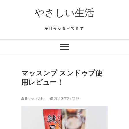
Skip
やさしい生活
to
content
毎日何か食べてます
マッスンブ スンドゥブ使
用レビュー！
the-easylife
2020年2月1日