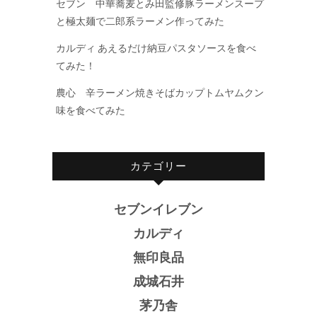
セブン 中華蕎麦とみ田監修豚ラーメンスープ
と極太麺で二郎系ラーメン作ってみた
カルディ あえるだけ納豆パスタソースを食べ
てみた！
農心 辛ラーメン焼きそばカップトムヤムクン
味を食べてみた
カテゴリー
セブンイレブン
カルディ
無印良品
成城石井
茅乃舎