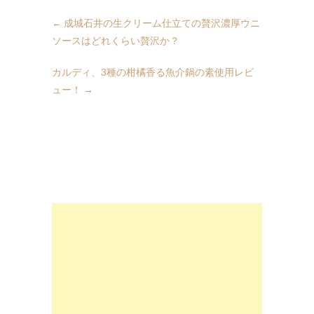
←
成城石井の生クリーム仕立ての贅沢濃厚ウニ
ソースはどれくらい贅沢か？
カルディ、3種の柑橘香る魚介鍋の素使用レビ
ュー！
→