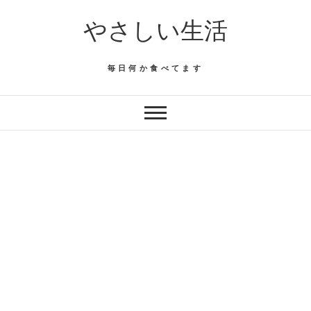
Skip
やさしい生活
to
content
毎日何か食べてます