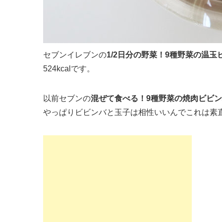
セブンイレブンの
1/2日分の野菜！9種野菜の温玉
524kcalです。
以前セブンの
混ぜて食べる！9種野菜の焼肉ビビ
やっぱりビビンバと玉子は相性いいんでこれは素