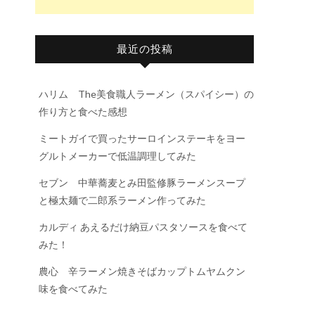
最近の投稿
ハリム The美食職人ラーメン（スパイシー）の
作り方と食べた感想
ミートガイで買ったサーロインステーキをヨー
グルトメーカーで低温調理してみた
セブン 中華蕎麦とみ田監修豚ラーメンスープ
と極太麺で二郎系ラーメン作ってみた
カルディ あえるだけ納豆パスタソースを食べて
みた！
農心 辛ラーメン焼きそばカップトムヤムクン
味を食べてみた