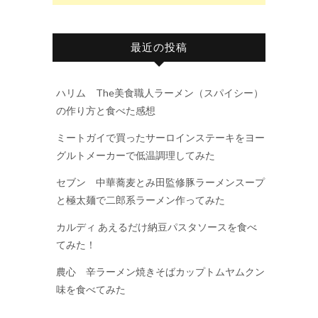
最近の投稿
ハリム The美食職人ラーメン（スパイシー）
の作り方と食べた感想
ミートガイで買ったサーロインステーキをヨー
グルトメーカーで低温調理してみた
セブン 中華蕎麦とみ田監修豚ラーメンスープ
と極太麺で二郎系ラーメン作ってみた
カルディ あえるだけ納豆パスタソースを食べ
てみた！
農心 辛ラーメン焼きそばカップトムヤムクン
味を食べてみた