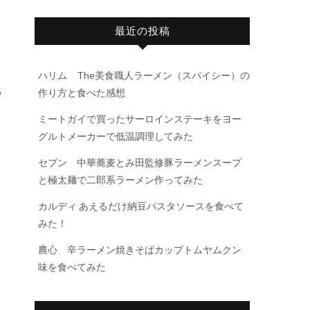
最近の投稿
ハリム The美食職人ラーメン（スパイシー）の
作り方と食べた感想
宮
ミートガイで買ったサーロインステーキをヨー
グルトメーカーで低温調理してみた
。
セブン 中華蕎麦とみ田監修豚ラーメンスープ
と極太麺で二郎系ラーメン作ってみた
カルディ あえるだけ納豆パスタソースを食べて
みた！
農心 辛ラーメン焼きそばカップトムヤムクン
味を食べてみた