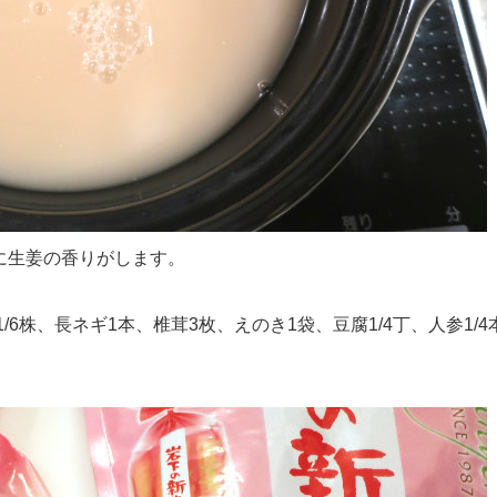
に生姜の香りがします。
6株、長ネギ1本、椎茸3枚、えのき1袋、豆腐1/4丁、人参1/4