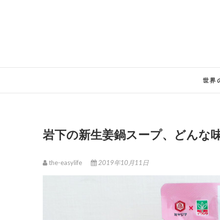
Skip
to
content
世界
岩下の新生姜鍋スープ、どんな
the-easylife
2019年10月11日