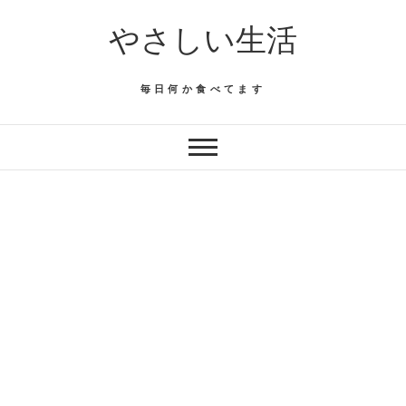
Skip
やさしい生活
to
content
毎日何か食べてます