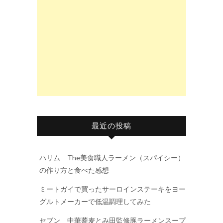
最近の投稿
ハリム The美食職人ラーメン（スパイシー）
の作り方と食べた感想
ミートガイで買ったサーロインステーキをヨー
グルトメーカーで低温調理してみた
セブン 中華蕎麦とみ田監修豚ラーメンスープ