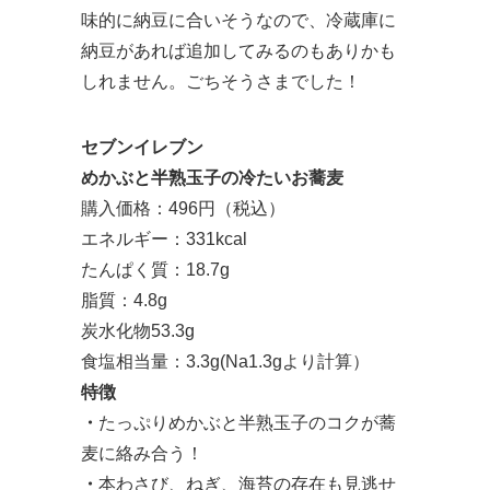
味的に納豆に合いそうなので、冷蔵庫に
納豆があれば追加してみるのもありかも
しれません。ごちそうさまでした！
セブンイレブン
めかぶと半熟玉子の冷たいお蕎麦
購入価格：496円（税込）
エネルギー：331kcal
たんぱく質：18.7g
脂質：4.8g
炭水化物53.3g
食塩相当量：3.3g(Na1.3gより計算）
特徴
・
たっぷりめかぶと半熟玉子のコクが蕎
麦に絡み合う！
・
本わさび、ねぎ、海苔の存在も見逃せ