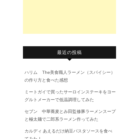
最近の投稿
ハリム The美食職人ラーメン（スパイシー）
の作り方と食べた感想
ミートガイで買ったサーロインステーキをヨー
グルトメーカーで低温調理してみた
セブン 中華蕎麦とみ田監修豚ラーメンスープ
と極太麺で二郎系ラーメン作ってみた
カルディ あえるだけ納豆パスタソースを食べ
てみた！