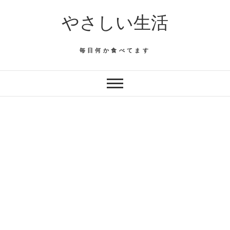
Skip
やさしい生活
to
content
毎日何か食べてます