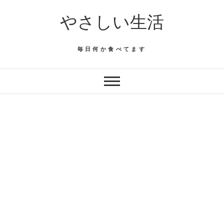
Skip
やさしい生活
to
content
毎日何か食べてます