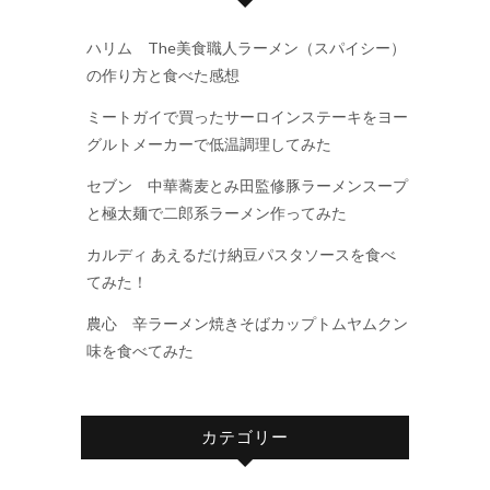
ハリム The美食職人ラーメン（スパイシー）
の作り方と食べた感想
ミートガイで買ったサーロインステーキをヨー
グルトメーカーで低温調理してみた
セブン 中華蕎麦とみ田監修豚ラーメンスープ
と極太麺で二郎系ラーメン作ってみた
カルディ あえるだけ納豆パスタソースを食べ
てみた！
農心 辛ラーメン焼きそばカップトムヤムクン
味を食べてみた
カテゴリー