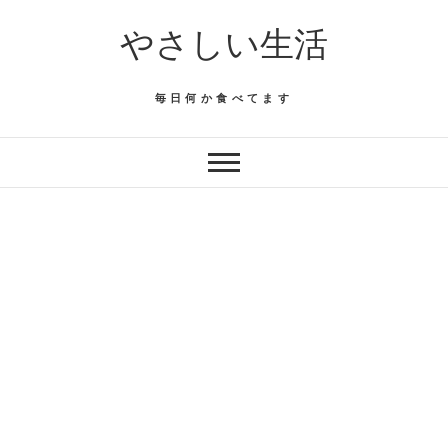
Skip
やさしい生活
to
content
毎日何か食べてます