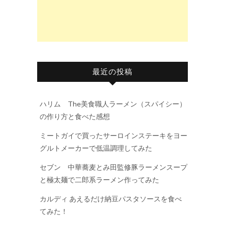
最近の投稿
ハリム The美食職人ラーメン（スパイシー）
の作り方と食べた感想
ミートガイで買ったサーロインステーキをヨー
グルトメーカーで低温調理してみた
セブン 中華蕎麦とみ田監修豚ラーメンスープ
と極太麺で二郎系ラーメン作ってみた
カルディ あえるだけ納豆パスタソースを食べ
てみた！